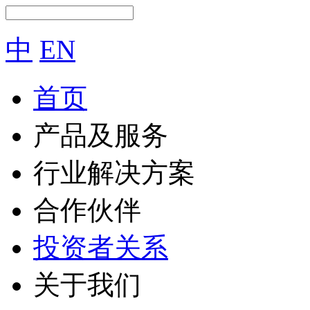
中
EN
首页
产品及服务
行业解决方案
合作伙伴
投资者关系
关于我们