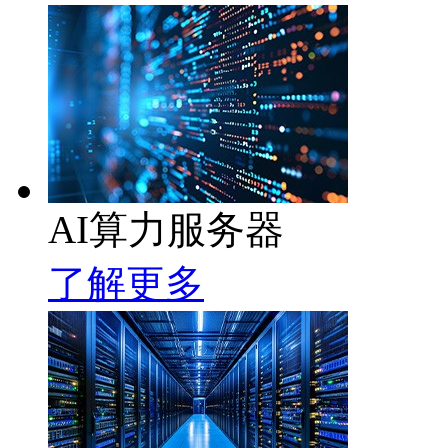
AI算力服务器
了解更多