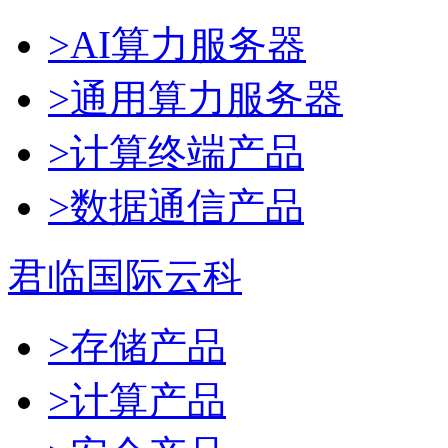
>AI算力服务器
>通用算力服务器
>计算终端产品
>数据通信产品
君临国际云科
>存储产品
>计算产品