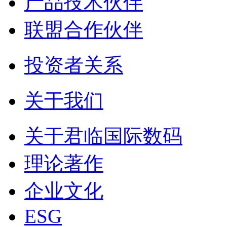
产品技术伙伴
联盟合作伙伴
投资者关系
关于我们
关于君临国际数码
理论著作
企业文化
ESG