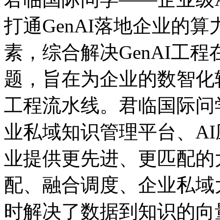
打通GenAI落地企业的算力
素，综合解决GenAI工程在
题，旨在为企业的数智
工程流水线。君临国际问学
业私域知识管理平台、A
业提供更先进、更匹配的
配、融合调度、企业
时解决了数据到知识的向