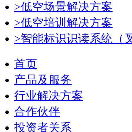
>低空场景解决方案
>低空培训解决方案
>智能标识识读系统（
首页
产品及服务
行业解决方案
合作伙伴
投资者关系