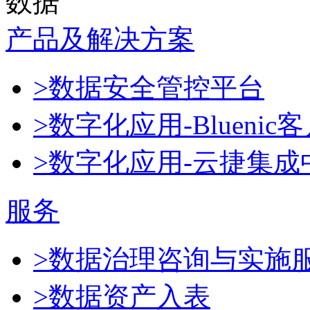
数据
产品及解决方案
>数据安全管控平台
>数字化应用-Blueni
>数字化应用-云捷集成
服务
>数据治理咨询与实施
>数据资产入表