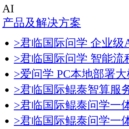
AI
产品及解决方案
>君临国际问学 企业级A
>君临国际问学 智能流
>爱问学 PC本地部署
>君临国际鲲泰智算服
>君临国际鲲泰问学一
>君临国际鲲泰问学一体机