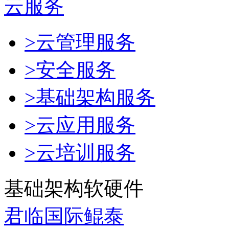
云服务
>云管理服务
>安全服务
>基础架构服务
>云应用服务
>云培训服务
基础架构软硬件
君临国际鲲泰