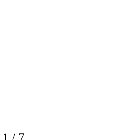
1
/
7