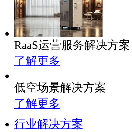
RaaS运营服务解决方案
了解更多
低空场景解决方案
了解更多
行业解决方案