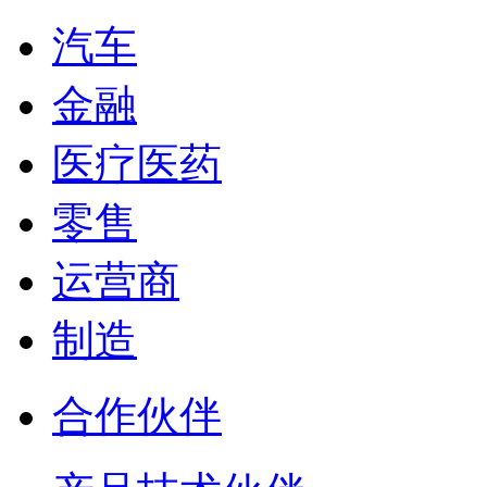
汽车
金融
医疗医药
零售
运营商
制造
合作伙伴