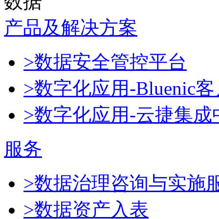
数据
产品及解决方案
>数据安全管控平台
>数字化应用-Blueni
>数字化应用-云捷集成
服务
>数据治理咨询与实施
>数据资产入表