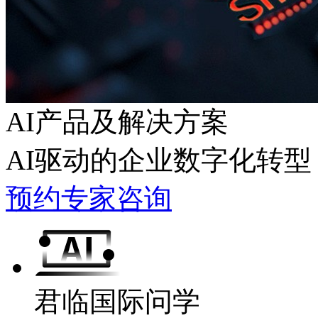
AI产品及解决方案
AI驱动的企业数字化转型
预约专家咨询
君临国际问学