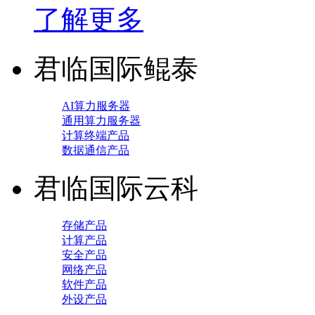
了解更多
君临国际鲲泰
AI算力服务器
通用算力服务器
计算终端产品
数据通信产品
君临国际云科
存储产品
计算产品
安全产品
网络产品
软件产品
外设产品