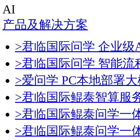
AI
产品及解决方案
>君临国际问学 企业级A
>君临国际问学 智能流
>爱问学 PC本地部署
>君临国际鲲泰智算服
>君临国际鲲泰问学一
>君临国际鲲泰问学一体机