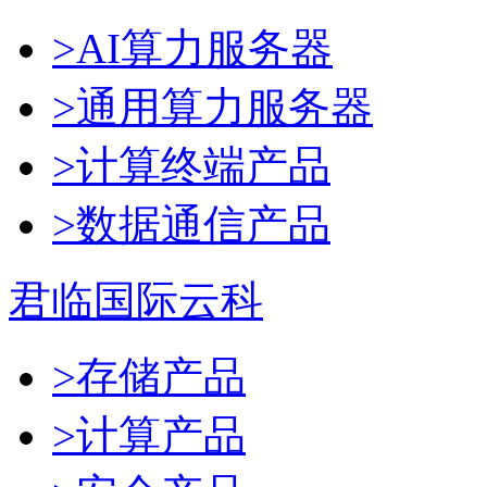
>AI算力服务器
>通用算力服务器
>计算终端产品
>数据通信产品
君临国际云科
>存储产品
>计算产品