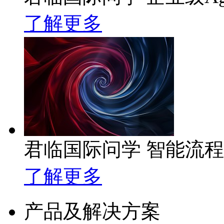
了解更多
君临国际问学 智能流
了解更多
产品及解决方案