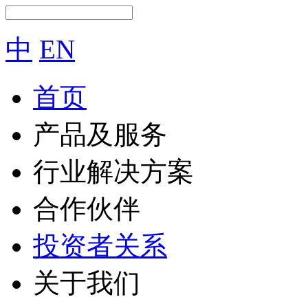
中
EN
首页
产品及服务
行业解决方案
合作伙伴
投资者关系
关于我们