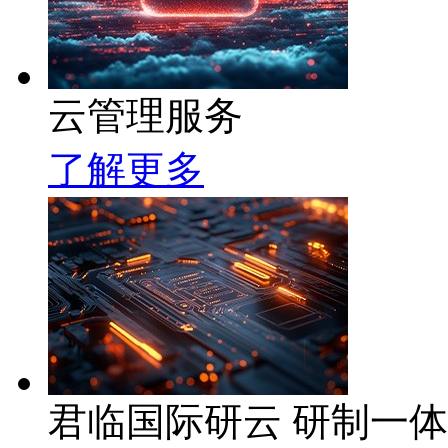
云管理服务
了解更多
君临国际研云 研制一